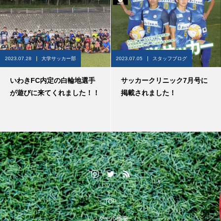
2023.07.28
大学サッカー部
2023.07.05
スタッフブログ
いわきFC内定の白輪地選手
サッカークリニック7月号に
が遊びに来てくれました！！
掲載されました！
TOP
スクール概要