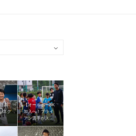
台 高
【オールボーBK
がスク
加入へ！ブライ
アン選手がスク
ール生へ特別訪
問】