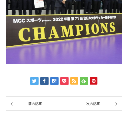
前の記事
次の記事