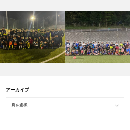
アーカイブ
月を選択