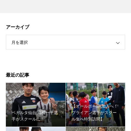
アーカイブ
月を選択
最近の記事
【オールボーBK加入へ！
ベガルタ仙台 高橋一平選
ブライアン選手がスクー
手がスクールに!!
ル生へ特別訪問】